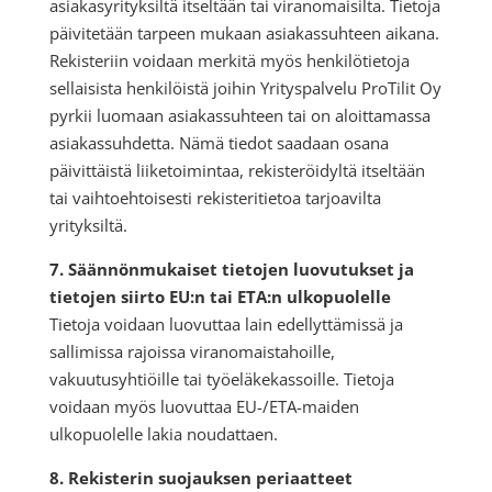
asiakasyrityksiltä itseltään tai viranomaisilta. Tietoja
päivitetään tarpeen mukaan asiakassuhteen aikana.
Rekisteriin voidaan merkitä myös henkilötietoja
sellaisista henkilöistä joihin Yrityspalvelu ProTilit Oy
pyrkii luomaan asiakassuhteen tai on aloittamassa
asiakassuhdetta. Nämä tiedot saadaan osana
päivittäistä liiketoimintaa, rekisteröidyltä itseltään
tai vaihtoehtoisesti rekisteritietoa tarjoavilta
yrityksiltä.
7. Säännönmukaiset tietojen luovutukset ja
tietojen siirto EU:n tai ETA:n ulkopuolelle
Tietoja voidaan luovuttaa lain edellyttämissä ja
sallimissa rajoissa viranomaistahoille,
vakuutusyhtiöille tai työeläkekassoille. Tietoja
voidaan myös luovuttaa EU-/ETA-maiden
ulkopuolelle lakia noudattaen.
8. Rekisterin suojauksen periaatteet